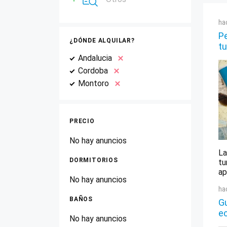
ha
Pe
¿DÓNDE ALQUILAR?
tu
Andalucia
Cordoba
Montoro
PRECIO
No hay anuncios
La
DORMITORIOS
tu
ap
No hay anuncios
ha
BAÑOS
Gu
e
No hay anuncios