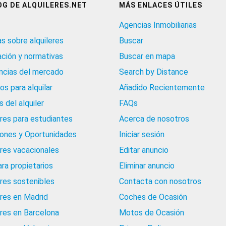
OG DE ALQUILERES.NET
MÁS ENLACES ÚTILES
Agencias Inmobiliarias
as sobre alquileres
Buscar
ación y normativas
Buscar en mapa
cias del mercado
Search by Distance
os para alquilar
Añadido Recientemente
 del alquiler
FAQs
eres para estudiantes
Acerca de nosotros
iones y Oportunidades
Iniciar sesión
eres vacacionales
Editar anuncio
ara propietarios
Eliminar anuncio
eres sostenibles
Contacta con nosotros
eres en Madrid
Coches de Ocasión
eres en Barcelona
Motos de Ocasión