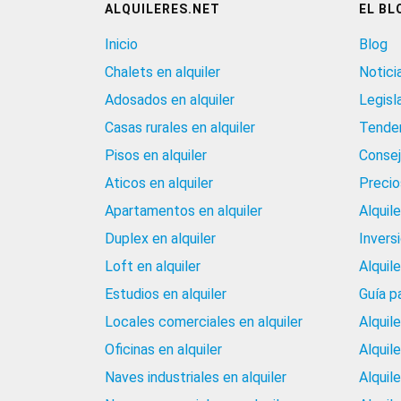
ALQUILERES.NET
EL BL
Inicio
Blog
Chalets en alquiler
Notici
Adosados en alquiler
Legisl
Casas rurales en alquiler
Tenden
Pisos en alquiler
Consej
Aticos en alquiler
Precios
Apartamentos en alquiler
Alquil
Duplex en alquiler
Invers
Loft en alquiler
Alquil
Estudios en alquiler
Guía p
Locales comerciales en alquiler
Alquil
Oficinas en alquiler
Alquil
Naves industriales en alquiler
Alquil