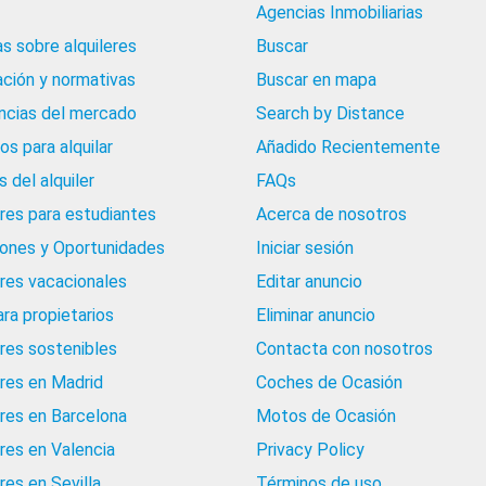
Agencias Inmobiliarias
as sobre alquileres
Buscar
ación y normativas
Buscar en mapa
cias del mercado
Search by Distance
os para alquilar
Añadido Recientemente
 del alquiler
FAQs
eres para estudiantes
Acerca de nosotros
iones y Oportunidades
Iniciar sesión
eres vacacionales
Editar anuncio
ara propietarios
Eliminar anuncio
eres sostenibles
Contacta con nosotros
eres en Madrid
Coches de Ocasión
eres en Barcelona
Motos de Ocasión
eres en Valencia
Privacy Policy
res en Sevilla
Términos de uso