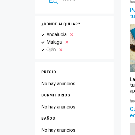
ha
Pe
tu
¿DÓNDE ALQUILAR?
Andalucia
Malaga
Ojén
PRECIO
La
No hay anuncios
tu
ap
DORMITORIOS
ha
No hay anuncios
Gu
e
BAÑOS
No hay anuncios