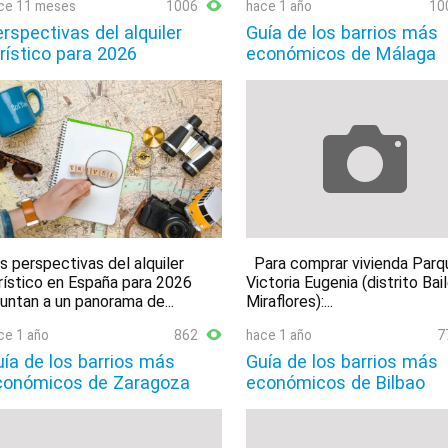
ce 11 meses
1006
hace 1 año
10
rspectivas del alquiler
Guía de los barrios más
rístico para 2026
económicos de Málaga
s perspectivas del alquiler
Para comprar vivienda Parq
rístico en España para 2026
Victoria Eugenia (distrito Bai
untan a un panorama de...
Miraflores):...
ce 1 año
862
hace 1 año
7
ía de los barrios más
Guía de los barrios más
conómicos de Zaragoza
económicos de Bilbao