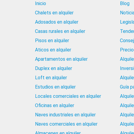
Inicio
Blog
Chalets en alquiler
Notici
Adosados en alquiler
Legisl
Casas rurales en alquiler
Tenden
Pisos en alquiler
Consej
Aticos en alquiler
Precios
Apartamentos en alquiler
Alquil
Duplex en alquiler
Invers
Loft en alquiler
Alquil
Estudios en alquiler
Guía p
Locales comerciales en alquiler
Alquil
Oficinas en alquiler
Alquil
Naves industriales en alquiler
Alquil
Naves comerciales en alquiler
Alquil
Almacenes en alquiler
Alquile