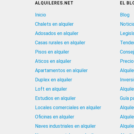
ALQUILERES.NET
EL BL
Inicio
Blog
Chalets en alquiler
Notici
Adosados en alquiler
Legisl
Casas rurales en alquiler
Tenden
Pisos en alquiler
Consej
Aticos en alquiler
Precios
Apartamentos en alquiler
Alquil
Duplex en alquiler
Invers
Loft en alquiler
Alquil
Estudios en alquiler
Guía p
Locales comerciales en alquiler
Alquil
Oficinas en alquiler
Alquil
Naves industriales en alquiler
Alquil