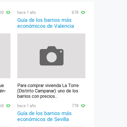
00
hace 1 año
878
Guía de los barrios más
económicos de Valencia
ue
Para comprar vivienda La Torre
lén-
(Distrito Campanar): uno de los
barrios con precios...
68
hace 1 año
778
Guía de los barrios más
económicos de Sevilla