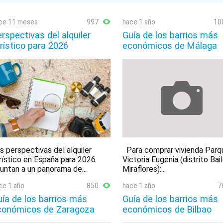
ce 11 meses
997
hace 1 año
10
rspectivas del alquiler
Guía de los barrios más
rístico para 2026
económicos de Málaga
s perspectivas del alquiler
Para comprar vivienda Parq
rístico en España para 2026
Victoria Eugenia (distrito Bai
untan a un panorama de...
Miraflores):...
ce 1 año
850
hace 1 año
7
ía de los barrios más
Guía de los barrios más
conómicos de Zaragoza
económicos de Bilbao