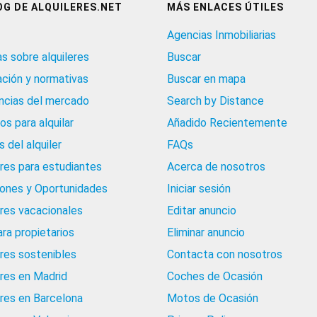
OG DE ALQUILERES.NET
MÁS ENLACES ÚTILES
Agencias Inmobiliarias
as sobre alquileres
Buscar
ación y normativas
Buscar en mapa
cias del mercado
Search by Distance
os para alquilar
Añadido Recientemente
 del alquiler
FAQs
eres para estudiantes
Acerca de nosotros
iones y Oportunidades
Iniciar sesión
eres vacacionales
Editar anuncio
ara propietarios
Eliminar anuncio
eres sostenibles
Contacta con nosotros
eres en Madrid
Coches de Ocasión
eres en Barcelona
Motos de Ocasión