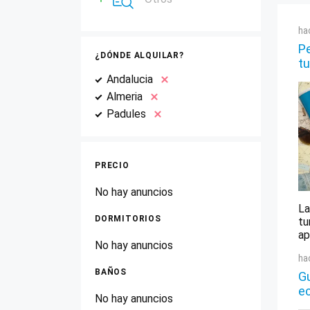
ha
Pe
¿DÓNDE ALQUILAR?
tu
Andalucia
Almeria
Padules
PRECIO
No hay anuncios
La
DORMITORIOS
tu
ap
No hay anuncios
ha
BAÑOS
Gu
e
No hay anuncios