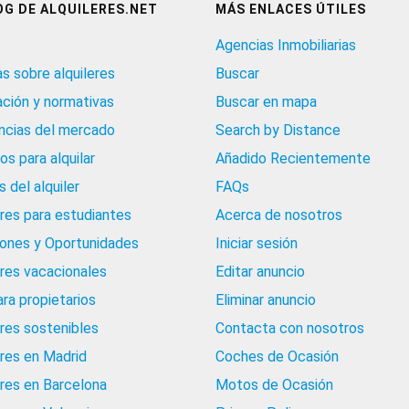
OG DE ALQUILERES.NET
MÁS ENLACES ÚTILES
Agencias Inmobiliarias
as sobre alquileres
Buscar
ación y normativas
Buscar en mapa
cias del mercado
Search by Distance
os para alquilar
Añadido Recientemente
 del alquiler
FAQs
eres para estudiantes
Acerca de nosotros
iones y Oportunidades
Iniciar sesión
eres vacacionales
Editar anuncio
ara propietarios
Eliminar anuncio
eres sostenibles
Contacta con nosotros
eres en Madrid
Coches de Ocasión
eres en Barcelona
Motos de Ocasión