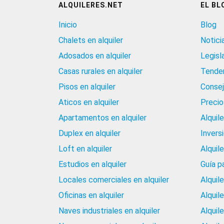
ALQUILERES.NET
EL BL
Inicio
Blog
Chalets en alquiler
Notici
Adosados en alquiler
Legisl
Casas rurales en alquiler
Tenden
Pisos en alquiler
Consej
Aticos en alquiler
Precios
Apartamentos en alquiler
Alquil
Duplex en alquiler
Invers
Loft en alquiler
Alquil
Estudios en alquiler
Guía p
Locales comerciales en alquiler
Alquil
Oficinas en alquiler
Alquil
Naves industriales en alquiler
Alquil