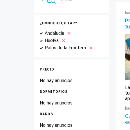
ha
Pe
¿DÓNDE ALQUILAR?
tu
Andalucia
Huelva
Palos de la Frontera
PRECIO
No hay anuncios
La
DORMITORIOS
tu
ap
No hay anuncios
ha
BAÑOS
Gu
e
No hay anuncios