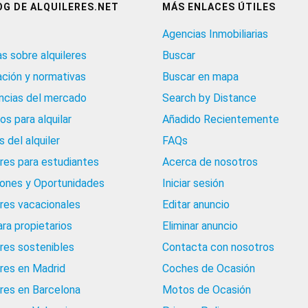
OG DE ALQUILERES.NET
MÁS ENLACES ÚTILES
Agencias Inmobiliarias
as sobre alquileres
Buscar
ación y normativas
Buscar en mapa
cias del mercado
Search by Distance
os para alquilar
Añadido Recientemente
 del alquiler
FAQs
eres para estudiantes
Acerca de nosotros
iones y Oportunidades
Iniciar sesión
eres vacacionales
Editar anuncio
ara propietarios
Eliminar anuncio
eres sostenibles
Contacta con nosotros
eres en Madrid
Coches de Ocasión
eres en Barcelona
Motos de Ocasión