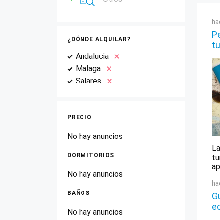
ha
Pe
¿DÓNDE ALQUILAR?
tu
Andalucia
Malaga
Salares
PRECIO
No hay anuncios
La
DORMITORIOS
tu
ap
No hay anuncios
ha
BAÑOS
Gu
e
No hay anuncios