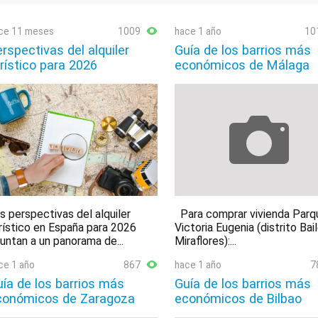
ce 11 meses
1009
hace 1 año
10
rspectivas del alquiler
Guía de los barrios más
rístico para 2026
económicos de Málaga
s perspectivas del alquiler
Para comprar vivienda Parq
rístico en España para 2026
Victoria Eugenia (distrito Bai
untan a un panorama de...
Miraflores):...
ce 1 año
867
hace 1 año
7
ía de los barrios más
Guía de los barrios más
conómicos de Zaragoza
económicos de Bilbao