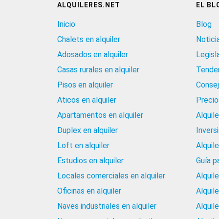
ALQUILERES.NET
EL BL
Inicio
Blog
Chalets en alquiler
Notici
Adosados en alquiler
Legisl
Casas rurales en alquiler
Tenden
Pisos en alquiler
Consej
Aticos en alquiler
Precios
Apartamentos en alquiler
Alquil
Duplex en alquiler
Invers
Loft en alquiler
Alquil
Estudios en alquiler
Guía p
Locales comerciales en alquiler
Alquil
Oficinas en alquiler
Alquil
Naves industriales en alquiler
Alquil