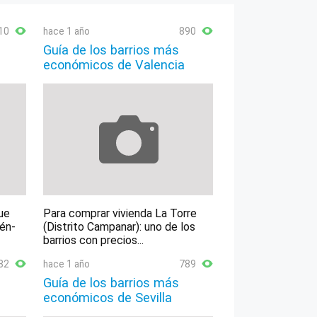
10
hace 1 año
890
Guía de los barrios más
económicos de Valencia
ue
Para comprar vivienda La Torre
lén-
(Distrito Campanar): uno de los
barrios con precios...
82
hace 1 año
789
Guía de los barrios más
económicos de Sevilla