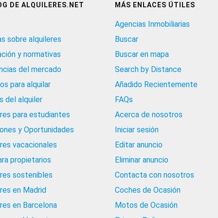
OG DE ALQUILERES.NET
MÁS ENLACES ÚTILES
Agencias Inmobiliarias
as sobre alquileres
Buscar
ación y normativas
Buscar en mapa
cias del mercado
Search by Distance
os para alquilar
Añadido Recientemente
 del alquiler
FAQs
eres para estudiantes
Acerca de nosotros
iones y Oportunidades
Iniciar sesión
eres vacacionales
Editar anuncio
ara propietarios
Eliminar anuncio
eres sostenibles
Contacta con nosotros
eres en Madrid
Coches de Ocasión
eres en Barcelona
Motos de Ocasión