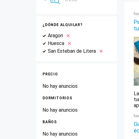
ha
Pe
¿DÓNDE ALQUILAR?
tu
Aragon
Huesca
San Esteban de Litera
PRECIO
No hay anuncios
La
DORMITORIOS
tu
ap
No hay anuncios
ha
BAÑOS
Gu
e
No hay anuncios