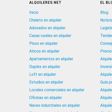
ALQUILERES.NET
EL BL
Inicio
Blog
Chalets en alquiler
Notici
Adosados en alquiler
Legisl
Casas rurales en alquiler
Tenden
Pisos en alquiler
Consej
Aticos en alquiler
Precios
Apartamentos en alquiler
Alquil
Duplex en alquiler
Invers
Loft en alquiler
Alquil
Estudios en alquiler
Guía p
Locales comerciales en alquiler
Alquil
Oficinas en alquiler
Alquil
Naves industriales en alquiler
Alquil