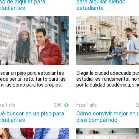
so de alquiler para
para alquilar siendo
studiantes
estudiante
scar un piso para estudiantes
Elegir la ciudad adecuada pa
ede ser un reto, tanto para las
estudiar es fundamental, no 
milias como para los propios...
por la calidad académica, sino
ce 1 año
309
hace 1 año
3
é buscar en un piso para
Cómo convivir mejor en 
studiantes
piso compartido