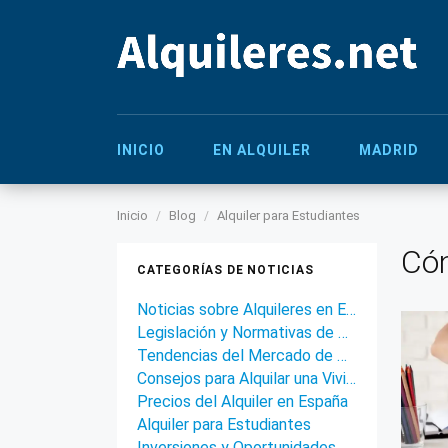
INICIO
EN ALQUILER
MADRID
Inicio
Blog
Alquiler para Estudiantes
Cóm
CATEGORÍAS DE NOTICIAS
Noticias sobre Alquileres en España
Legislación y Normativas de Alquiler
Tendencias del Mercado de Alquiler
Consejos para Alquilar una Vivienda
Precios del Alquiler en España
Alquiler para Estudiantes
Inversiones y Oportunidades