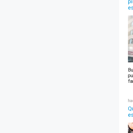
pi
e
Bu
pu
fa
ha
Qu
e