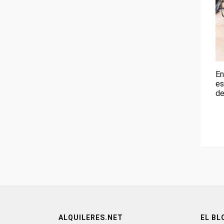
En
es
de
ALQUILERES.NET
EL BL