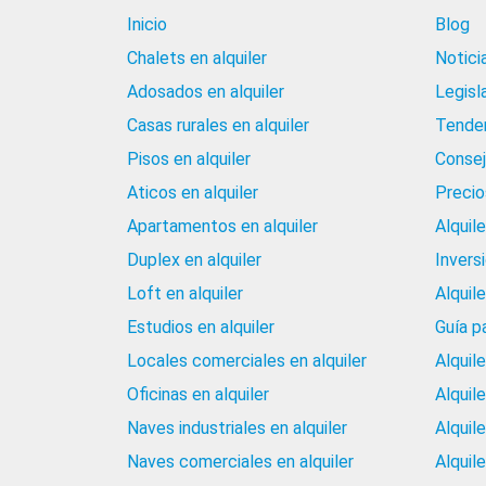
Inicio
Blog
Chalets en alquiler
Notici
Adosados en alquiler
Legisl
Casas rurales en alquiler
Tenden
Pisos en alquiler
Consej
Aticos en alquiler
Precios
Apartamentos en alquiler
Alquil
Duplex en alquiler
Invers
Loft en alquiler
Alquil
Estudios en alquiler
Guía p
Locales comerciales en alquiler
Alquil
Oficinas en alquiler
Alquil
Naves industriales en alquiler
Alquil
Naves comerciales en alquiler
Alquil