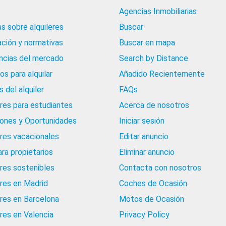
Agencias Inmobiliarias
as sobre alquileres
Buscar
ación y normativas
Buscar en mapa
cias del mercado
Search by Distance
os para alquilar
Añadido Recientemente
 del alquiler
FAQs
eres para estudiantes
Acerca de nosotros
iones y Oportunidades
Iniciar sesión
eres vacacionales
Editar anuncio
ara propietarios
Eliminar anuncio
eres sostenibles
Contacta con nosotros
eres en Madrid
Coches de Ocasión
eres en Barcelona
Motos de Ocasión
eres en Valencia
Privacy Policy