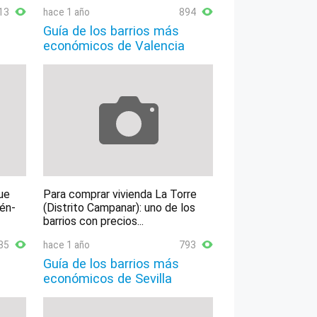
13
hace 1 año
894
Guía de los barrios más
económicos de Valencia
ue
Para comprar vivienda La Torre
lén-
(Distrito Campanar): uno de los
barrios con precios...
85
hace 1 año
793
Guía de los barrios más
económicos de Sevilla