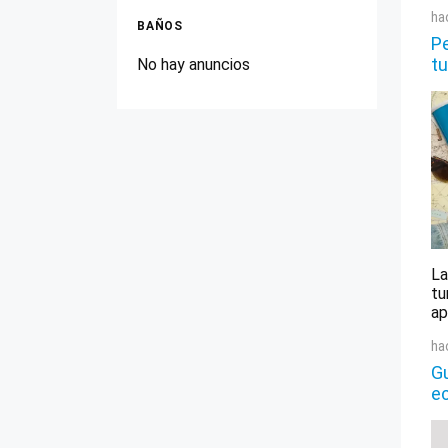
ha
BAÑOS
Pe
tu
No hay anuncios
La
tu
ap
ha
Gu
e