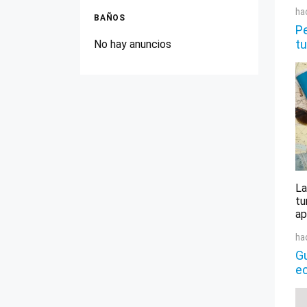
ha
BAÑOS
Pe
tu
No hay anuncios
La
tu
ap
ha
Gu
e