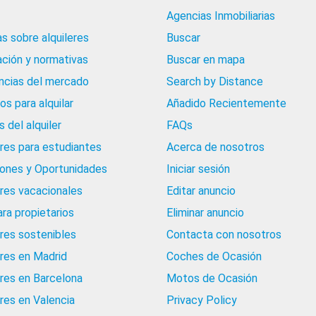
Agencias Inmobiliarias
as sobre alquileres
Buscar
ación y normativas
Buscar en mapa
cias del mercado
Search by Distance
os para alquilar
Añadido Recientemente
 del alquiler
FAQs
eres para estudiantes
Acerca de nosotros
iones y Oportunidades
Iniciar sesión
eres vacacionales
Editar anuncio
ara propietarios
Eliminar anuncio
eres sostenibles
Contacta con nosotros
eres en Madrid
Coches de Ocasión
eres en Barcelona
Motos de Ocasión
eres en Valencia
Privacy Policy