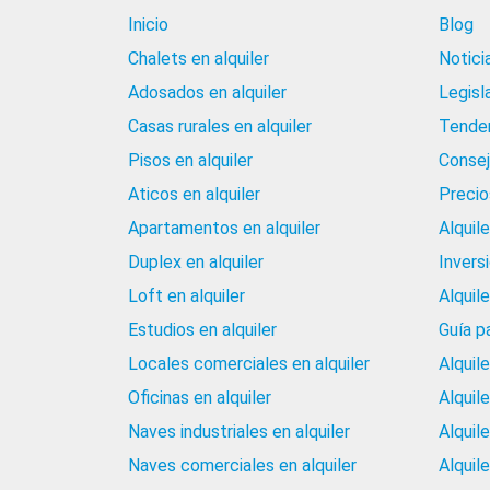
Inicio
Blog
Chalets en alquiler
Notici
Adosados en alquiler
Legisl
Casas rurales en alquiler
Tenden
Pisos en alquiler
Consej
Aticos en alquiler
Precios
Apartamentos en alquiler
Alquil
Duplex en alquiler
Invers
Loft en alquiler
Alquil
Estudios en alquiler
Guía p
Locales comerciales en alquiler
Alquil
Oficinas en alquiler
Alquil
Naves industriales en alquiler
Alquil
Naves comerciales en alquiler
Alquil