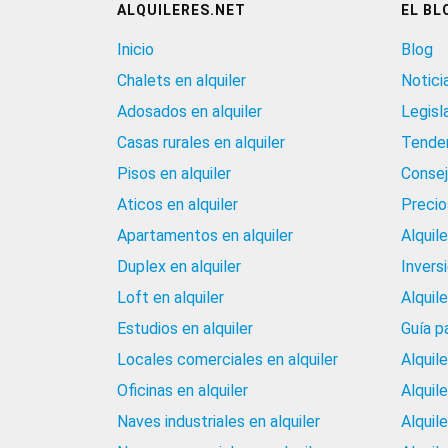
ALQUILERES.NET
EL BL
Inicio
Blog
Chalets en alquiler
Notici
Adosados en alquiler
Legisl
Casas rurales en alquiler
Tenden
Pisos en alquiler
Consej
Aticos en alquiler
Precios
Apartamentos en alquiler
Alquil
Duplex en alquiler
Invers
Loft en alquiler
Alquil
Estudios en alquiler
Guía p
Locales comerciales en alquiler
Alquil
Oficinas en alquiler
Alquil
Naves industriales en alquiler
Alquil