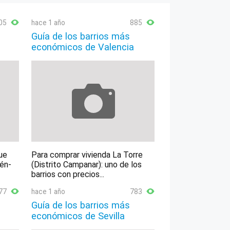
05
hace 1 año
885
Guía de los barrios más
económicos de Valencia
ue
Para comprar vivienda La Torre
lén-
(Distrito Campanar): uno de los
barrios con precios...
77
hace 1 año
783
Guía de los barrios más
económicos de Sevilla