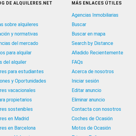
OG DE ALQUILERES.NET
MÁS ENLACES ÚTILES
Agencias Inmobiliarias
as sobre alquileres
Buscar
ación y normativas
Buscar en mapa
cias del mercado
Search by Distance
os para alquilar
Añadido Recientemente
 del alquiler
FAQs
eres para estudiantes
Acerca de nosotros
iones y Oportunidades
Iniciar sesión
eres vacacionales
Editar anuncio
ara propietarios
Eliminar anuncio
eres sostenibles
Contacta con nosotros
eres en Madrid
Coches de Ocasión
eres en Barcelona
Motos de Ocasión