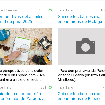
ce 11 meses
1006
hace 1 año
10
rspectivas del alquiler
Guía de los barrios más
rístico para 2026
económicos de Málaga
s perspectivas del alquiler
Para comprar vivienda Parq
rístico en España para 2026
Victoria Eugenia (distrito Bai
untan a un panorama de...
Miraflores):...
ce 1 año
861
hace 1 año
7
ía de los barrios más
Guía de los barrios más
conómicos de Zaragoza
económicos de Bilbao