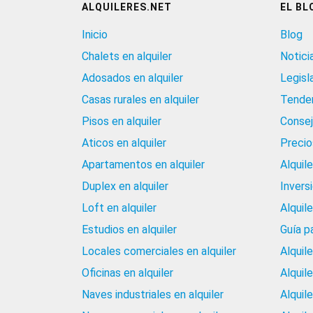
ALQUILERES.NET
EL BL
Inicio
Blog
Chalets en alquiler
Notici
Adosados en alquiler
Legisl
Casas rurales en alquiler
Tenden
Pisos en alquiler
Consej
Aticos en alquiler
Precios
Apartamentos en alquiler
Alquil
Duplex en alquiler
Invers
Loft en alquiler
Alquil
Estudios en alquiler
Guía p
Locales comerciales en alquiler
Alquil
Oficinas en alquiler
Alquil
Naves industriales en alquiler
Alquil