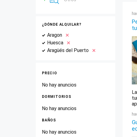
ha
Pe
¿DÓNDE ALQUILAR?
tu
Aragon
Huesca
Aragüés del Puerto
PRECIO
No hay anuncios
La
DORMITORIOS
tu
ap
No hay anuncios
ha
BAÑOS
Gu
e
No hay anuncios