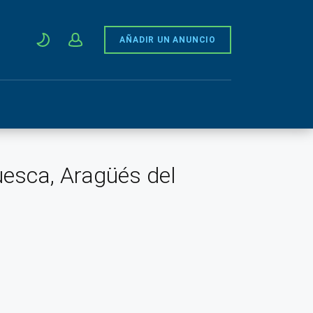
AÑADIR UN ANUNCIO
uesca, Aragüés del