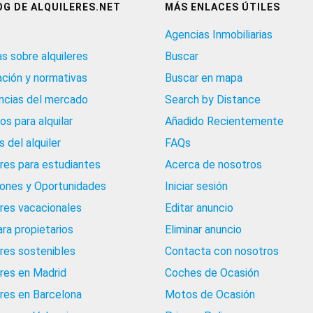
OG DE ALQUILERES.NET
MÁS ENLACES ÚTILES
Agencias Inmobiliarias
as sobre alquileres
Buscar
ación y normativas
Buscar en mapa
cias del mercado
Search by Distance
os para alquilar
Añadido Recientemente
 del alquiler
FAQs
eres para estudiantes
Acerca de nosotros
iones y Oportunidades
Iniciar sesión
eres vacacionales
Editar anuncio
ara propietarios
Eliminar anuncio
eres sostenibles
Contacta con nosotros
eres en Madrid
Coches de Ocasión
eres en Barcelona
Motos de Ocasión