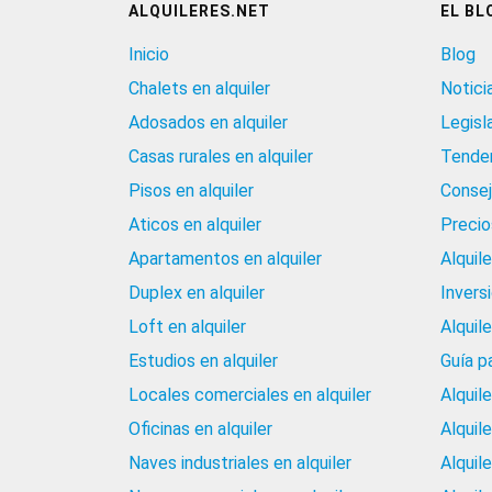
ALQUILERES.NET
EL BL
Inicio
Blog
Chalets en alquiler
Notici
Adosados en alquiler
Legisl
Casas rurales en alquiler
Tenden
Pisos en alquiler
Consej
Aticos en alquiler
Precios
Apartamentos en alquiler
Alquil
Duplex en alquiler
Invers
Loft en alquiler
Alquil
Estudios en alquiler
Guía p
Locales comerciales en alquiler
Alquil
Oficinas en alquiler
Alquil
Naves industriales en alquiler
Alquil