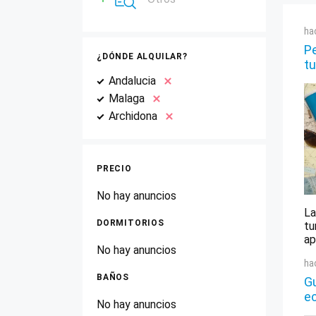
ha
Pe
¿DÓNDE ALQUILAR?
tu
Andalucia
Malaga
Archidona
PRECIO
No hay anuncios
La
DORMITORIOS
tu
ap
No hay anuncios
ha
BAÑOS
Gu
e
No hay anuncios