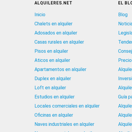
ALQUILERES.NET
EL BL
Inicio
Blog
Chalets en alquiler
Notici
Adosados en alquiler
Legisl
Casas rurales en alquiler
Tenden
Pisos en alquiler
Consej
Aticos en alquiler
Precios
Apartamentos en alquiler
Alquil
Duplex en alquiler
Invers
Loft en alquiler
Alquil
Estudios en alquiler
Guía p
Locales comerciales en alquiler
Alquil
Oficinas en alquiler
Alquil
Naves industriales en alquiler
Alquil