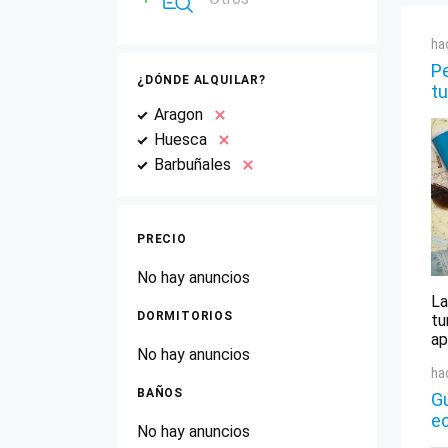
ha
Pe
¿DÓNDE ALQUILAR?
tu
Aragon
Huesca
Barbuñales
PRECIO
No hay anuncios
La
DORMITORIOS
tu
ap
No hay anuncios
ha
BAÑOS
Gu
e
No hay anuncios