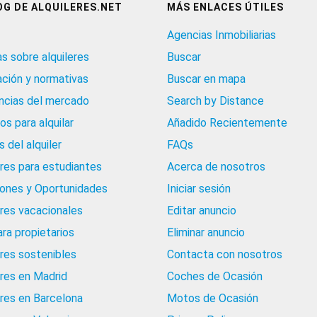
OG DE ALQUILERES.NET
MÁS ENLACES ÚTILES
Agencias Inmobiliarias
as sobre alquileres
Buscar
ación y normativas
Buscar en mapa
cias del mercado
Search by Distance
os para alquilar
Añadido Recientemente
 del alquiler
FAQs
eres para estudiantes
Acerca de nosotros
iones y Oportunidades
Iniciar sesión
eres vacacionales
Editar anuncio
ara propietarios
Eliminar anuncio
eres sostenibles
Contacta con nosotros
eres en Madrid
Coches de Ocasión
eres en Barcelona
Motos de Ocasión