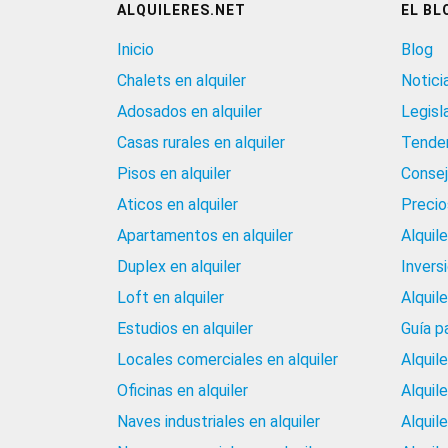
ALQUILERES.NET
EL BL
Inicio
Blog
Chalets en alquiler
Notici
Adosados en alquiler
Legisl
Casas rurales en alquiler
Tenden
Pisos en alquiler
Consej
Aticos en alquiler
Precios
Apartamentos en alquiler
Alquil
Duplex en alquiler
Invers
Loft en alquiler
Alquil
Estudios en alquiler
Guía p
Locales comerciales en alquiler
Alquil
Oficinas en alquiler
Alquil
Naves industriales en alquiler
Alquil