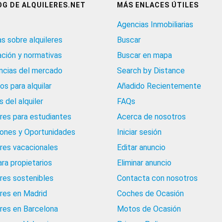
OG DE ALQUILERES.NET
MÁS ENLACES ÚTILES
Agencias Inmobiliarias
as sobre alquileres
Buscar
ación y normativas
Buscar en mapa
cias del mercado
Search by Distance
os para alquilar
Añadido Recientemente
 del alquiler
FAQs
eres para estudiantes
Acerca de nosotros
iones y Oportunidades
Iniciar sesión
eres vacacionales
Editar anuncio
ara propietarios
Eliminar anuncio
eres sostenibles
Contacta con nosotros
eres en Madrid
Coches de Ocasión
eres en Barcelona
Motos de Ocasión