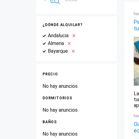
ha
Pe
¿DÓNDE ALQUILAR?
tu
Andalucia
Almeria
Bayarque
PRECIO
No hay anuncios
La
DORMITORIOS
tu
ap
No hay anuncios
ha
BAÑOS
Gu
e
No hay anuncios