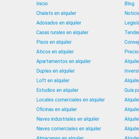
Inicio
Blog
Chalets en alquiler
Notici
Adosados en alquiler
Legisl
Casas rurales en alquiler
Tenden
Pisos en alquiler
Consej
Aticos en alquiler
Precios
Apartamentos en alquiler
Alquil
Duplex en alquiler
Invers
Loft en alquiler
Alquil
Estudios en alquiler
Guía p
Locales comerciales en alquiler
Alquil
Oficinas en alquiler
Alquil
Naves industriales en alquiler
Alquil
Naves comerciales en alquiler
Alquil
Almacenes en alquiler
Alquile