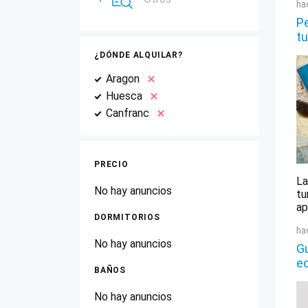
ha
Pe
tu
¿DÓNDE ALQUILAR?
Aragon
Huesca
Canfranc
PRECIO
La
No hay anuncios
tu
ap
DORMITORIOS
ha
No hay anuncios
Gu
e
BAÑOS
No hay anuncios