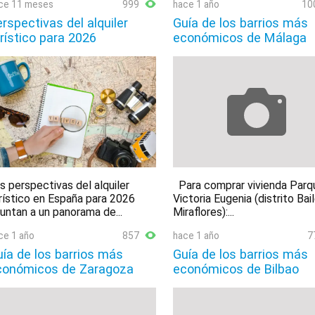
ce 11 meses
999
hace 1 año
10
rspectivas del alquiler
Guía de los barrios más
rístico para 2026
económicos de Málaga
s perspectivas del alquiler
Para comprar vivienda Parq
rístico en España para 2026
Victoria Eugenia (distrito Bai
untan a un panorama de...
Miraflores):...
ce 1 año
857
hace 1 año
7
ía de los barrios más
Guía de los barrios más
conómicos de Zaragoza
económicos de Bilbao