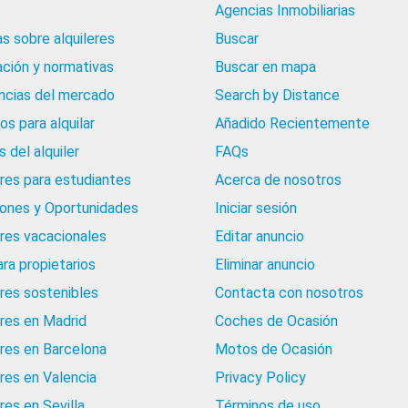
Agencias Inmobiliarias
as sobre alquileres
Buscar
ación y normativas
Buscar en mapa
cias del mercado
Search by Distance
os para alquilar
Añadido Recientemente
 del alquiler
FAQs
eres para estudiantes
Acerca de nosotros
iones y Oportunidades
Iniciar sesión
eres vacacionales
Editar anuncio
ara propietarios
Eliminar anuncio
eres sostenibles
Contacta con nosotros
eres en Madrid
Coches de Ocasión
eres en Barcelona
Motos de Ocasión
eres en Valencia
Privacy Policy
res en Sevilla
Términos de uso