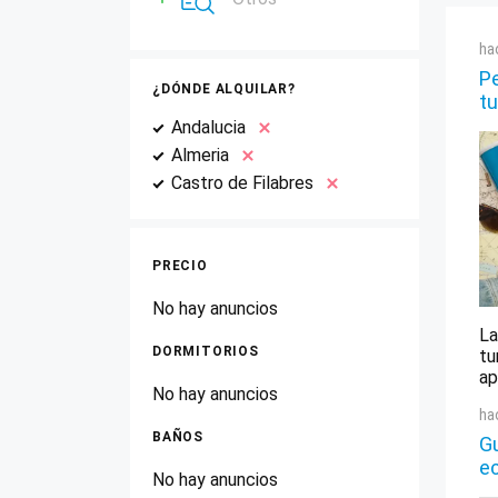
ha
Pe
¿DÓNDE ALQUILAR?
tu
Andalucia
Almeria
Castro de Filabres
PRECIO
No hay anuncios
La
DORMITORIOS
tu
ap
No hay anuncios
ha
BAÑOS
Gu
e
No hay anuncios