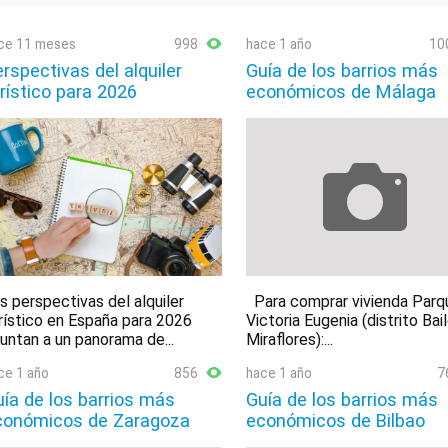
ce 11 meses
998
hace 1 año
10
rspectivas del alquiler
Guía de los barrios más
rístico para 2026
económicos de Málaga
s perspectivas del alquiler
Para comprar vivienda Parq
rístico en España para 2026
Victoria Eugenia (distrito Bai
untan a un panorama de...
Miraflores):...
ce 1 año
856
hace 1 año
7
ía de los barrios más
Guía de los barrios más
conómicos de Zaragoza
económicos de Bilbao