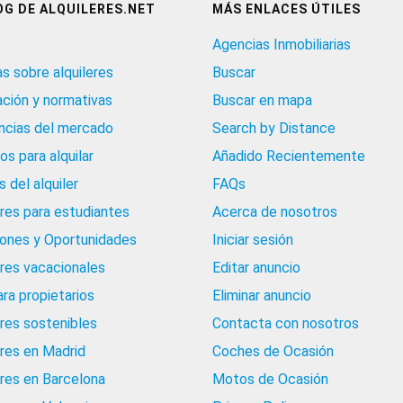
OG DE ALQUILERES.NET
MÁS ENLACES ÚTILES
Agencias Inmobiliarias
as sobre alquileres
Buscar
ación y normativas
Buscar en mapa
cias del mercado
Search by Distance
os para alquilar
Añadido Recientemente
 del alquiler
FAQs
eres para estudiantes
Acerca de nosotros
iones y Oportunidades
Iniciar sesión
eres vacacionales
Editar anuncio
ara propietarios
Eliminar anuncio
eres sostenibles
Contacta con nosotros
eres en Madrid
Coches de Ocasión
eres en Barcelona
Motos de Ocasión