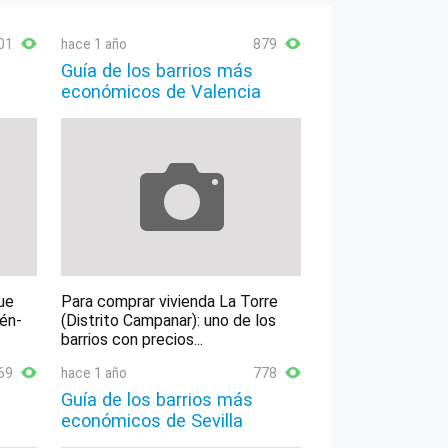
01
hace 1 año
879
Guía de los barrios más
económicos de Valencia
ue
Para comprar vivienda La Torre
lén-
(Distrito Campanar): uno de los
barrios con precios...
69
hace 1 año
778
Guía de los barrios más
económicos de Sevilla