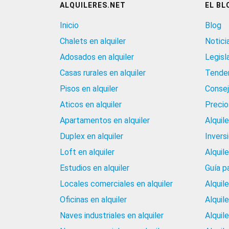
ALQUILERES.NET
EL BL
Inicio
Blog
Chalets en alquiler
Notici
Adosados en alquiler
Legisl
Casas rurales en alquiler
Tenden
Pisos en alquiler
Consej
Aticos en alquiler
Precios
Apartamentos en alquiler
Alquil
Duplex en alquiler
Invers
Loft en alquiler
Alquil
Estudios en alquiler
Guía p
Locales comerciales en alquiler
Alquil
Oficinas en alquiler
Alquil
Naves industriales en alquiler
Alquil