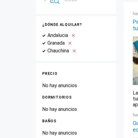
ha
Pe
¿DÓNDE ALQUILAR?
tu
Andalucia
Granada
Chauchina
PRECIO
No hay anuncios
La
DORMITORIOS
tu
ap
No hay anuncios
ha
BAÑOS
Gu
e
No hay anuncios