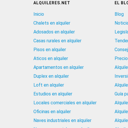
ALQUILERES.NET
EL BL
Inicio
Blog
Chalets en alquiler
Notici
Adosados en alquiler
Legisl
Casas rurales en alquiler
Tenden
Pisos en alquiler
Consej
Aticos en alquiler
Precios
Apartamentos en alquiler
Alquil
Duplex en alquiler
Invers
Loft en alquiler
Alquil
Estudios en alquiler
Guía p
Locales comerciales en alquiler
Alquil
Oficinas en alquiler
Alquil
Naves industriales en alquiler
Alquil