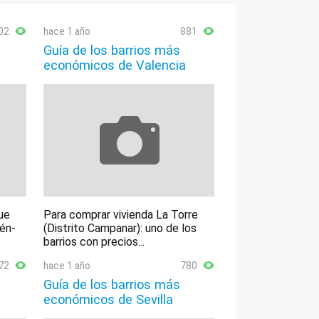
02
hace 1 año
881
Guía de los barrios más
económicos de Valencia
ue
Para comprar vivienda La Torre
lén-
(Distrito Campanar): uno de los
barrios con precios...
72
hace 1 año
780
Guía de los barrios más
económicos de Sevilla