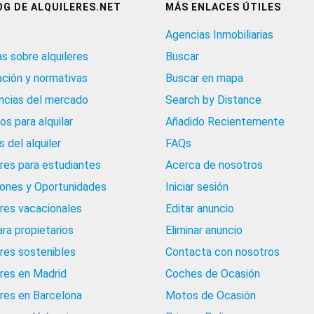
OG DE ALQUILERES.NET
MÁS ENLACES ÚTILES
Agencias Inmobiliarias
as sobre alquileres
Buscar
ación y normativas
Buscar en mapa
cias del mercado
Search by Distance
os para alquilar
Añadido Recientemente
 del alquiler
FAQs
eres para estudiantes
Acerca de nosotros
iones y Oportunidades
Iniciar sesión
eres vacacionales
Editar anuncio
ara propietarios
Eliminar anuncio
eres sostenibles
Contacta con nosotros
eres en Madrid
Coches de Ocasión
eres en Barcelona
Motos de Ocasión