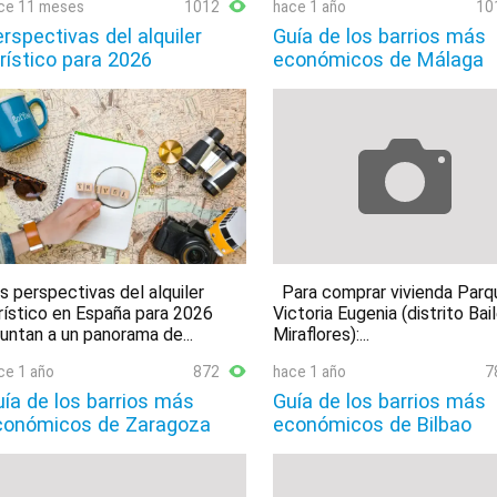
ce 11 meses
1012
hace 1 año
10
rspectivas del alquiler
Guía de los barrios más
rístico para 2026
económicos de Málaga
s perspectivas del alquiler
Para comprar vivienda Parq
rístico en España para 2026
Victoria Eugenia (distrito Bai
untan a un panorama de...
Miraflores):...
ce 1 año
872
hace 1 año
7
ía de los barrios más
Guía de los barrios más
conómicos de Zaragoza
económicos de Bilbao