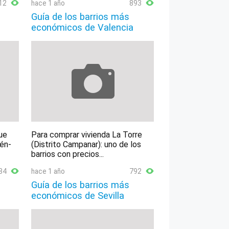
12
hace 1 año
893
Guía de los barrios más
económicos de Valencia
ue
Para comprar vivienda La Torre
lén-
(Distrito Campanar): uno de los
barrios con precios...
84
hace 1 año
792
Guía de los barrios más
económicos de Sevilla