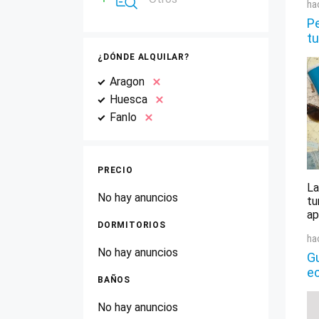
ha
Pe
tu
¿DÓNDE ALQUILAR?
Aragon
Huesca
Fanlo
PRECIO
La
No hay anuncios
tu
ap
DORMITORIOS
ha
No hay anuncios
Gu
e
BAÑOS
No hay anuncios