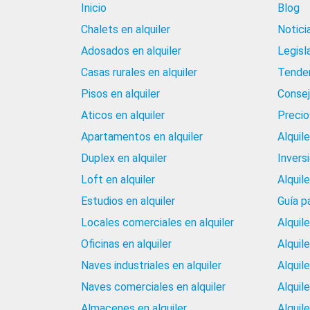
Inicio
Blog
Chalets en alquiler
Notici
Adosados en alquiler
Legisl
Casas rurales en alquiler
Tenden
Pisos en alquiler
Consej
Aticos en alquiler
Precios
Apartamentos en alquiler
Alquil
Duplex en alquiler
Invers
Loft en alquiler
Alquil
Estudios en alquiler
Guía p
Locales comerciales en alquiler
Alquil
Oficinas en alquiler
Alquil
Naves industriales en alquiler
Alquil
Naves comerciales en alquiler
Alquil
Almacenes en alquiler
Alquile