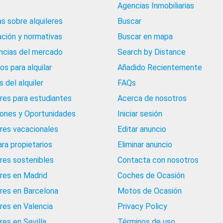
Agencias Inmobiliarias
as sobre alquileres
Buscar
ación y normativas
Buscar en mapa
cias del mercado
Search by Distance
os para alquilar
Añadido Recientemente
 del alquiler
FAQs
eres para estudiantes
Acerca de nosotros
iones y Oportunidades
Iniciar sesión
eres vacacionales
Editar anuncio
ara propietarios
Eliminar anuncio
eres sostenibles
Contacta con nosotros
eres en Madrid
Coches de Ocasión
eres en Barcelona
Motos de Ocasión
eres en Valencia
Privacy Policy
res en Sevilla
Términos de uso