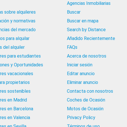
Agencias Inmobiliarias
as sobre alquileres
Buscar
ación y normativas
Buscar en mapa
cias del mercado
Search by Distance
os para alquilar
Añadido Recientemente
 del alquiler
FAQs
eres para estudiantes
Acerca de nosotros
iones y Oportunidades
Iniciar sesión
eres vacacionales
Editar anuncio
ara propietarios
Eliminar anuncio
eres sostenibles
Contacta con nosotros
eres en Madrid
Coches de Ocasión
eres en Barcelona
Motos de Ocasión
eres en Valencia
Privacy Policy
res en Sevilla
Términos de uso