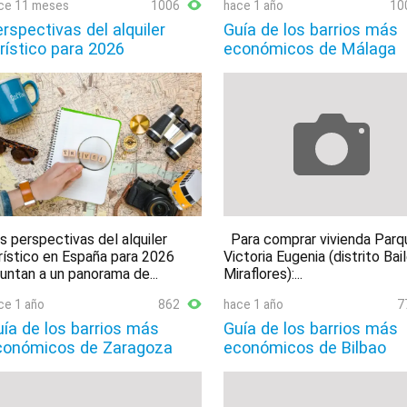
ce 11 meses
1006
hace 1 año
10
rspectivas del alquiler
Guía de los barrios más
rístico para 2026
económicos de Málaga
s perspectivas del alquiler
Para comprar vivienda Parq
rístico en España para 2026
Victoria Eugenia (distrito Bai
untan a un panorama de...
Miraflores):...
ce 1 año
862
hace 1 año
7
ía de los barrios más
Guía de los barrios más
conómicos de Zaragoza
económicos de Bilbao