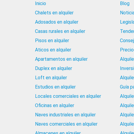
Inicio
Blog
Chalets en alquiler
Notici
Adosados en alquiler
Legisl
Casas rurales en alquiler
Tenden
Pisos en alquiler
Consej
Aticos en alquiler
Precios
Apartamentos en alquiler
Alquil
Duplex en alquiler
Invers
Loft en alquiler
Alquil
Estudios en alquiler
Guía p
Locales comerciales en alquiler
Alquil
Oficinas en alquiler
Alquil
Naves industriales en alquiler
Alquil
Naves comerciales en alquiler
Alquil
Almacenes en alquiler
Alquile