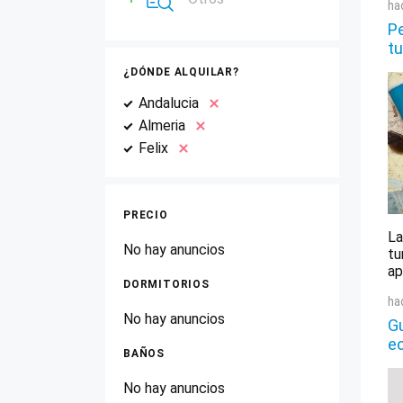
ha
Pe
tu
¿DÓNDE ALQUILAR?
Andalucia
Almeria
Felix
PRECIO
La
No hay anuncios
tu
ap
DORMITORIOS
ha
No hay anuncios
Gu
e
BAÑOS
No hay anuncios