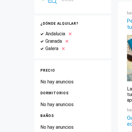
ha
Pe
¿DÓNDE ALQUILAR?
tu
Andalucia
Granada
Galera
PRECIO
No hay anuncios
La
DORMITORIOS
tu
ap
No hay anuncios
ha
BAÑOS
Gu
e
No hay anuncios