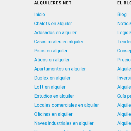
ALQUILERES.NET
EL BL
Inicio
Blog
Chalets en alquiler
Notici
Adosados en alquiler
Legisl
Casas rurales en alquiler
Tenden
Pisos en alquiler
Consej
Aticos en alquiler
Precios
Apartamentos en alquiler
Alquil
Duplex en alquiler
Invers
Loft en alquiler
Alquil
Estudios en alquiler
Guía p
Locales comerciales en alquiler
Alquil
Oficinas en alquiler
Alquil
Naves industriales en alquiler
Alquil