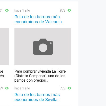
01
hace 1 año
878
Guía de los barrios más
económicos de Valencia
ue
Para comprar vivienda La Torre
lén-
(Distrito Campanar): uno de los
barrios con precios...
69
hace 1 año
778
Guía de los barrios más
económicos de Sevilla