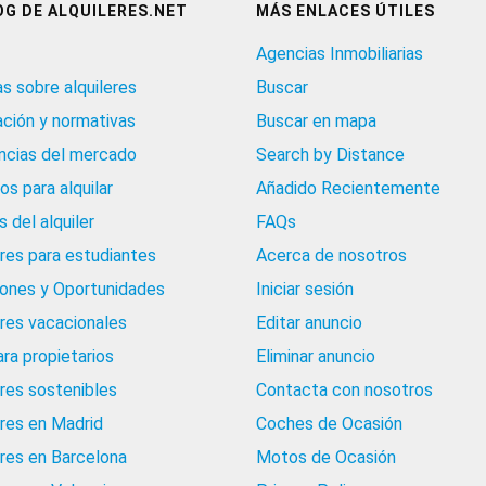
OG DE ALQUILERES.NET
MÁS ENLACES ÚTILES
Agencias Inmobiliarias
as sobre alquileres
Buscar
ación y normativas
Buscar en mapa
cias del mercado
Search by Distance
os para alquilar
Añadido Recientemente
 del alquiler
FAQs
eres para estudiantes
Acerca de nosotros
iones y Oportunidades
Iniciar sesión
eres vacacionales
Editar anuncio
ara propietarios
Eliminar anuncio
eres sostenibles
Contacta con nosotros
eres en Madrid
Coches de Ocasión
eres en Barcelona
Motos de Ocasión