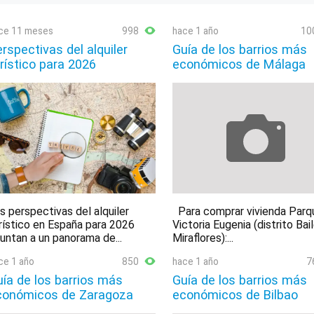
ce 11 meses
998
hace 1 año
10
rspectivas del alquiler
Guía de los barrios más
rístico para 2026
económicos de Málaga
s perspectivas del alquiler
Para comprar vivienda Parq
rístico en España para 2026
Victoria Eugenia (distrito Bai
untan a un panorama de...
Miraflores):...
ce 1 año
850
hace 1 año
7
ía de los barrios más
Guía de los barrios más
conómicos de Zaragoza
económicos de Bilbao