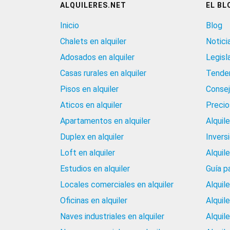
ALQUILERES.NET
EL BL
Inicio
Blog
Chalets en alquiler
Notici
Adosados en alquiler
Legisl
Casas rurales en alquiler
Tenden
Pisos en alquiler
Consej
Aticos en alquiler
Precios
Apartamentos en alquiler
Alquil
Duplex en alquiler
Invers
Loft en alquiler
Alquil
Estudios en alquiler
Guía p
Locales comerciales en alquiler
Alquil
Oficinas en alquiler
Alquil
Naves industriales en alquiler
Alquil