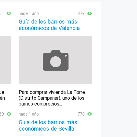
01
hace 1 año
879
Guía de los barrios más
económicos de Valencia
ue
Para comprar vivienda La Torre
lén-
(Distrito Campanar): uno de los
barrios con precios...
69
hace 1 año
778
Guía de los barrios más
económicos de Sevilla