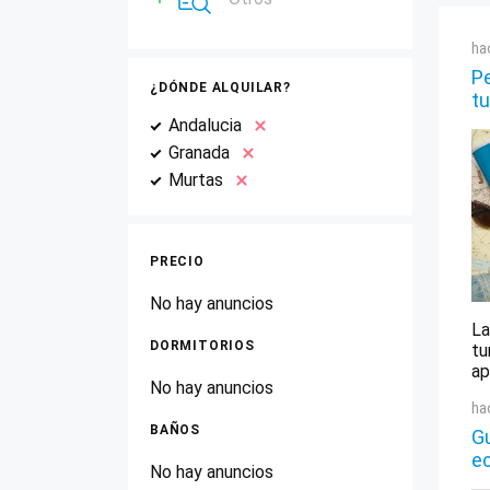
ha
Pe
¿DÓNDE ALQUILAR?
tu
Andalucia
Granada
Murtas
PRECIO
No hay anuncios
La
DORMITORIOS
tu
ap
No hay anuncios
ha
BAÑOS
Gu
e
No hay anuncios