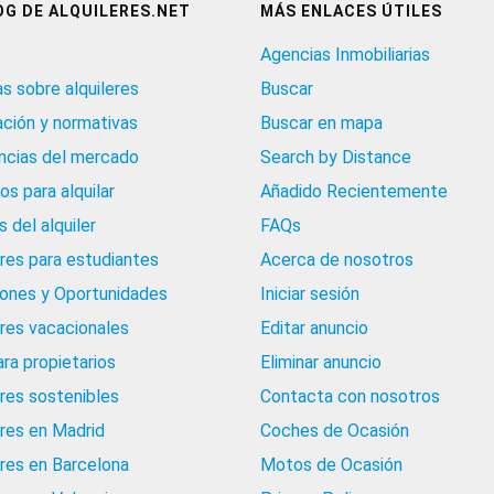
OG DE ALQUILERES.NET
MÁS ENLACES ÚTILES
Agencias Inmobiliarias
as sobre alquileres
Buscar
ación y normativas
Buscar en mapa
cias del mercado
Search by Distance
os para alquilar
Añadido Recientemente
 del alquiler
FAQs
eres para estudiantes
Acerca de nosotros
iones y Oportunidades
Iniciar sesión
eres vacacionales
Editar anuncio
ara propietarios
Eliminar anuncio
eres sostenibles
Contacta con nosotros
eres en Madrid
Coches de Ocasión
eres en Barcelona
Motos de Ocasión