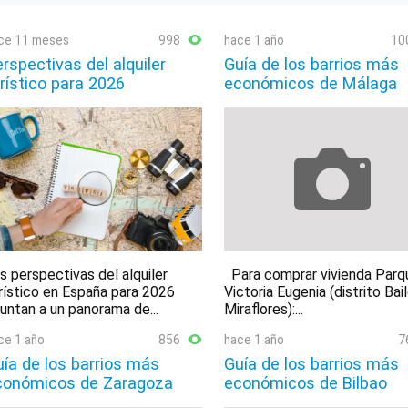
ce 11 meses
998
hace 1 año
10
rspectivas del alquiler
Guía de los barrios más
rístico para 2026
económicos de Málaga
s perspectivas del alquiler
Para comprar vivienda Parq
rístico en España para 2026
Victoria Eugenia (distrito Bai
untan a un panorama de...
Miraflores):...
ce 1 año
856
hace 1 año
7
ía de los barrios más
Guía de los barrios más
conómicos de Zaragoza
económicos de Bilbao