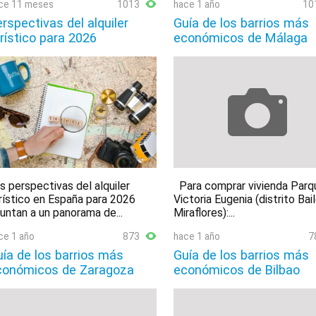
ce 11 meses
1013
hace 1 año
10
rspectivas del alquiler
Guía de los barrios más
rístico para 2026
económicos de Málaga
s perspectivas del alquiler
Para comprar vivienda Parq
rístico en España para 2026
Victoria Eugenia (distrito Bai
untan a un panorama de...
Miraflores):...
ce 1 año
873
hace 1 año
7
ía de los barrios más
Guía de los barrios más
conómicos de Zaragoza
económicos de Bilbao