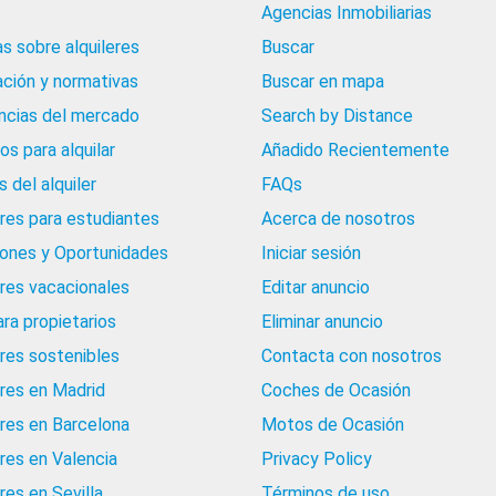
Agencias Inmobiliarias
as sobre alquileres
Buscar
ación y normativas
Buscar en mapa
cias del mercado
Search by Distance
os para alquilar
Añadido Recientemente
 del alquiler
FAQs
eres para estudiantes
Acerca de nosotros
iones y Oportunidades
Iniciar sesión
eres vacacionales
Editar anuncio
ara propietarios
Eliminar anuncio
eres sostenibles
Contacta con nosotros
eres en Madrid
Coches de Ocasión
eres en Barcelona
Motos de Ocasión
eres en Valencia
Privacy Policy
res en Sevilla
Términos de uso