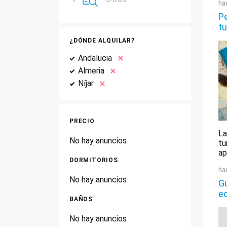
ha
Pe
tu
¿DÓNDE ALQUILAR?
Andalucia
Almeria
Níjar
PRECIO
La
No hay anuncios
tu
ap
DORMITORIOS
ha
No hay anuncios
Gu
e
BAÑOS
No hay anuncios