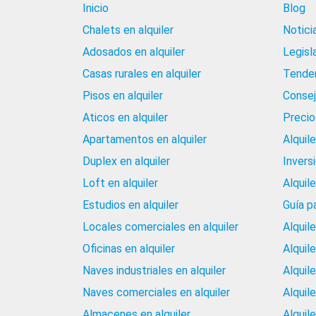
Inicio
Blog
Chalets en alquiler
Notici
Adosados en alquiler
Legisl
Casas rurales en alquiler
Tenden
Pisos en alquiler
Consej
Aticos en alquiler
Precios
Apartamentos en alquiler
Alquil
Duplex en alquiler
Invers
Loft en alquiler
Alquil
Estudios en alquiler
Guía p
Locales comerciales en alquiler
Alquil
Oficinas en alquiler
Alquil
Naves industriales en alquiler
Alquil
Naves comerciales en alquiler
Alquil
Almacenes en alquiler
Alquile