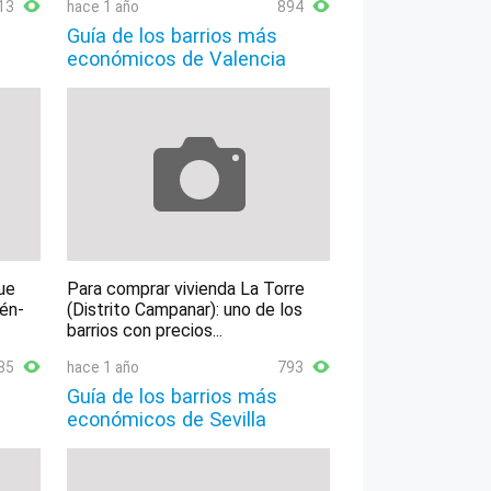
13
hace 1 año
894
Guía de los barrios más
económicos de Valencia
ue
Para comprar vivienda La Torre
lén-
(Distrito Campanar): uno de los
barrios con precios...
85
hace 1 año
793
Guía de los barrios más
económicos de Sevilla