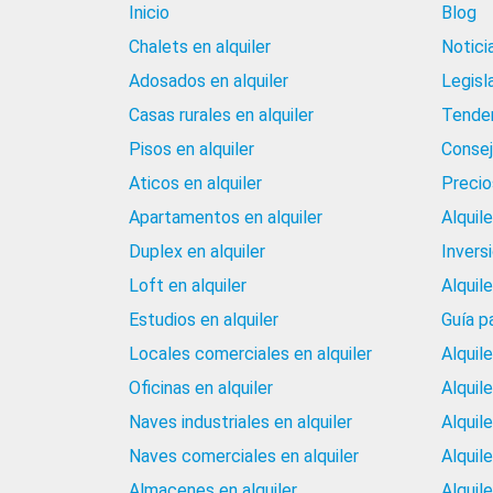
Inicio
Blog
Chalets en alquiler
Notici
Adosados en alquiler
Legisl
Casas rurales en alquiler
Tenden
Pisos en alquiler
Consej
Aticos en alquiler
Precios
Apartamentos en alquiler
Alquil
Duplex en alquiler
Invers
Loft en alquiler
Alquil
Estudios en alquiler
Guía p
Locales comerciales en alquiler
Alquil
Oficinas en alquiler
Alquil
Naves industriales en alquiler
Alquil
Naves comerciales en alquiler
Alquil
Almacenes en alquiler
Alquile