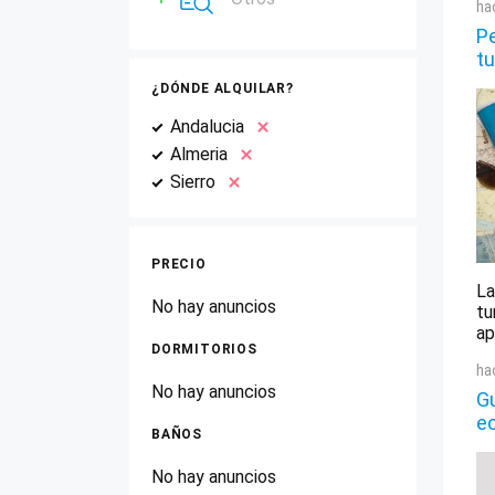
ha
Pe
tu
¿DÓNDE ALQUILAR?
Andalucia
Almeria
Sierro
PRECIO
La
No hay anuncios
tu
ap
DORMITORIOS
ha
No hay anuncios
Gu
e
BAÑOS
No hay anuncios