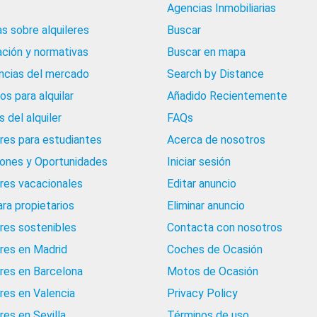
Agencias Inmobiliarias
as sobre alquileres
Buscar
ación y normativas
Buscar en mapa
cias del mercado
Search by Distance
os para alquilar
Añadido Recientemente
 del alquiler
FAQs
eres para estudiantes
Acerca de nosotros
iones y Oportunidades
Iniciar sesión
eres vacacionales
Editar anuncio
ara propietarios
Eliminar anuncio
eres sostenibles
Contacta con nosotros
eres en Madrid
Coches de Ocasión
eres en Barcelona
Motos de Ocasión
eres en Valencia
Privacy Policy
res en Sevilla
Términos de uso