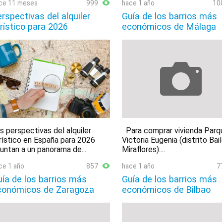
ce 11 meses
999
hace 1 año
10
rspectivas del alquiler
Guía de los barrios más
rístico para 2026
económicos de Málaga
s perspectivas del alquiler
Para comprar vivienda Parq
rístico en España para 2026
Victoria Eugenia (distrito Bai
untan a un panorama de...
Miraflores):...
ce 1 año
857
hace 1 año
7
ía de los barrios más
Guía de los barrios más
conómicos de Zaragoza
económicos de Bilbao