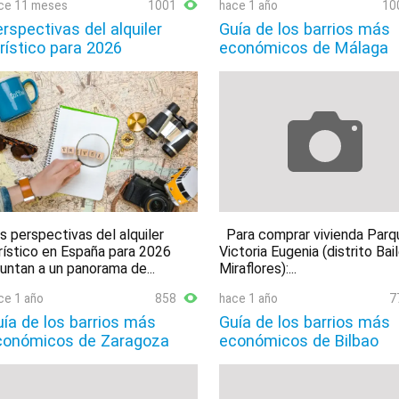
ce 11 meses
1001
hace 1 año
10
rspectivas del alquiler
Guía de los barrios más
rístico para 2026
económicos de Málaga
s perspectivas del alquiler
Para comprar vivienda Parq
rístico en España para 2026
Victoria Eugenia (distrito Bai
untan a un panorama de...
Miraflores):...
ce 1 año
858
hace 1 año
7
ía de los barrios más
Guía de los barrios más
conómicos de Zaragoza
económicos de Bilbao