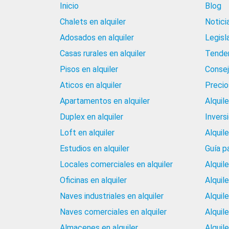
Inicio
Blog
Chalets en alquiler
Notici
Adosados en alquiler
Legisl
Casas rurales en alquiler
Tenden
Pisos en alquiler
Consej
Aticos en alquiler
Precios
Apartamentos en alquiler
Alquil
Duplex en alquiler
Invers
Loft en alquiler
Alquil
Estudios en alquiler
Guía p
Locales comerciales en alquiler
Alquil
Oficinas en alquiler
Alquil
Naves industriales en alquiler
Alquil
Naves comerciales en alquiler
Alquil
Almacenes en alquiler
Alquile