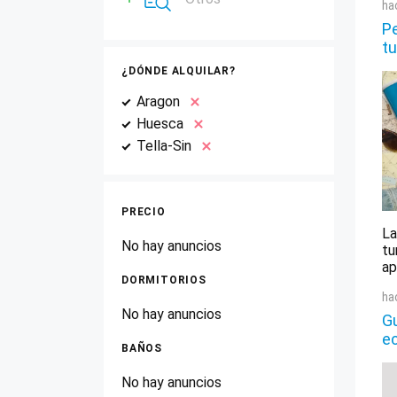
ha
Pe
tu
¿DÓNDE ALQUILAR?
Aragon
Huesca
Tella-Sin
PRECIO
La
No hay anuncios
tu
ap
DORMITORIOS
ha
No hay anuncios
Gu
e
BAÑOS
No hay anuncios