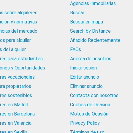
Agencias Inmobiliarias
as sobre alquileres
Buscar
ación y normativas
Buscar en mapa
cias del mercado
Search by Distance
os para alquilar
Añadido Recientemente
 del alquiler
FAQs
eres para estudiantes
Acerca de nosotros
iones y Oportunidades
Iniciar sesión
eres vacacionales
Editar anuncio
ara propietarios
Eliminar anuncio
eres sostenibles
Contacta con nosotros
eres en Madrid
Coches de Ocasión
eres en Barcelona
Motos de Ocasión
eres en Valencia
Privacy Policy
res en Sevilla
Términos de uso