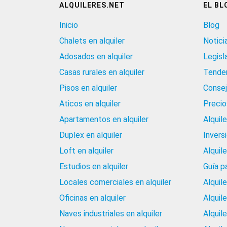
ALQUILERES.NET
EL BL
Inicio
Blog
Chalets en alquiler
Notici
Adosados en alquiler
Legisl
Casas rurales en alquiler
Tenden
Pisos en alquiler
Consej
Aticos en alquiler
Precios
Apartamentos en alquiler
Alquil
Duplex en alquiler
Invers
Loft en alquiler
Alquil
Estudios en alquiler
Guía p
Locales comerciales en alquiler
Alquil
Oficinas en alquiler
Alquil
Naves industriales en alquiler
Alquil