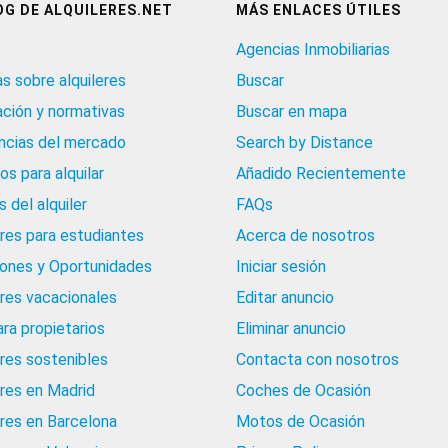
OG DE ALQUILERES.NET
MÁS ENLACES ÚTILES
Agencias Inmobiliarias
as sobre alquileres
Buscar
ación y normativas
Buscar en mapa
cias del mercado
Search by Distance
os para alquilar
Añadido Recientemente
 del alquiler
FAQs
eres para estudiantes
Acerca de nosotros
iones y Oportunidades
Iniciar sesión
eres vacacionales
Editar anuncio
ara propietarios
Eliminar anuncio
eres sostenibles
Contacta con nosotros
eres en Madrid
Coches de Ocasión
eres en Barcelona
Motos de Ocasión