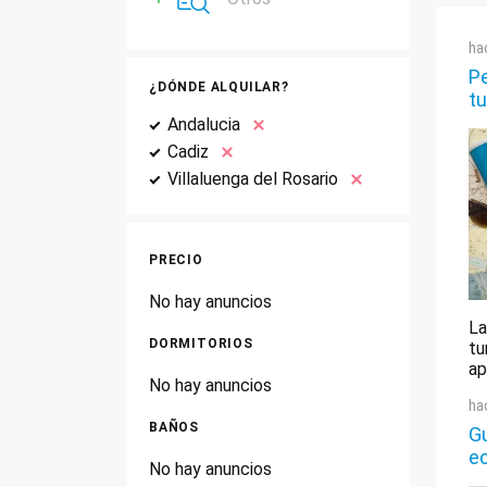
ha
Pe
¿DÓNDE ALQUILAR?
tu
Andalucia
Cadiz
Villaluenga del Rosario
PRECIO
No hay anuncios
La
DORMITORIOS
tu
ap
No hay anuncios
ha
BAÑOS
Gu
e
No hay anuncios