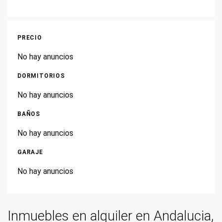
Belalcázar
Belmez
PRECIO
Benamejí
No hay anuncios
Blázquez, Los
DORMITORIOS
Bujalance
No hay anuncios
Cabra
BAÑOS
Carcabuey
No hay anuncios
Cardeña
Carlota, La
GARAJE
Carpio, El
No hay anuncios
Castro del Río
Cañete de las Torres
Inmuebles en alquiler en Andalucia,
Conquista