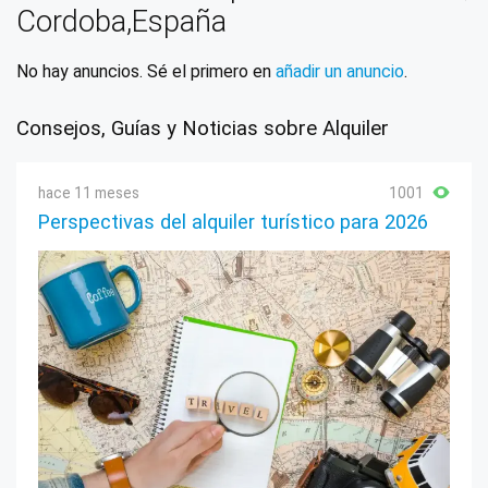
Cordoba,España
Córdoba
No hay anuncios. Sé el primero en
añadir un anuncio
.
Dos Torres
Doña Mencía
Consejos, Guías y Noticias sobre Alquiler
Encinas Reales
Espejo
hace 11 meses
1001
Perspectivas del alquiler turístico para 2026
Espiel
Fernán-Núñez
Fuente la Lancha
Fuente Obejuna
Fuente Palmera
Fuente-Tójar
Granjuela, La