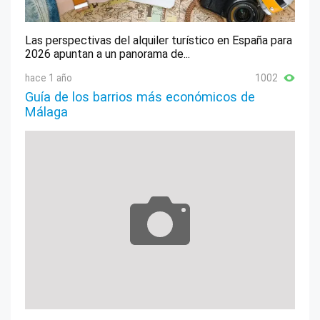
Guadalcázar
Guijo, El
Las perspectivas del alquiler turístico en España para
Hinojosa del Duque
2026 apuntan a un panorama de...
Hornachuelos
hace 1 año
1002
Guía de los barrios más económicos de
Iznájar
Málaga
Lucena
Luque
Montalbán de Córdoba
Montemayor
Montilla
Montoro
Monturque
Moriles