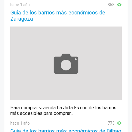
San Sebastián de los Ballesteros
hace 1 año
858
Guía de los barrios más económicos de
Santa Eufemia
Zaragoza
Santaella
Torrecampo
Valenzuela
Valsequillo
Victoria, La
Villa del Río
Villafranca de Córdoba
Villaharta
Para comprar vivienda La Jota Es uno de los barrios
Villanueva de Córdoba
más accesibles para comprar...
Villanueva del Duque
hace 1 año
773
Villanueva del Rey
Guía de los barrios más económicos de Bilbao