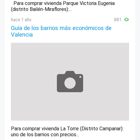
Para comprar vivienda Parque Victoria Eugenia
Nueva Carteya
(distrito Bailén-Miraflores):...
Obejo
hace 1 año
881
Palenciana
Guía de los barrios más económicos de
Valencia
Palma del Río
Pedro Abad
Pedroche
Peñarroya-Pueblonuevo
Posadas
Pozoblanco
Priego de Córdoba
Puente Genil
Rambla, La
Para comprar vivienda La Torre (Distrito Campanar):
Rute
uno de los barrios con precios...